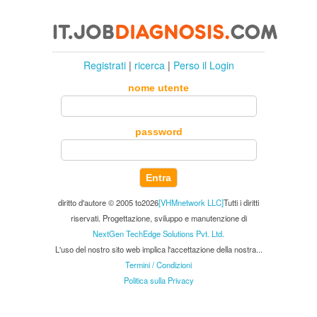
Registrati
|
ricerca
|
Perso il Login
nome utente
password
Entra
diritto d'autore © 2005 to2026
[VHMnetwork LLC]
Tutti i diritti
riservati. Progettazione, sviluppo e manutenzione di
NextGen TechEdge Solutions Pvt. Ltd.
L'uso del nostro sito web implica l'accettazione della nostra...
Termini / Condizioni
Politica sulla Privacy