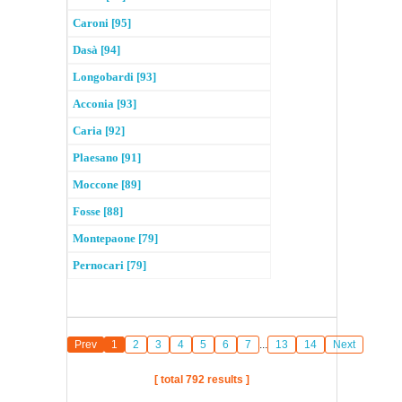
Caroni [95]
Dasà [94]
Longobardi [93]
Acconia [93]
Caria [92]
Plaesano [91]
Moccone [89]
Fosse [88]
Montepaone [79]
Pernocari [79]
Prev
1
2
3
4
5
6
7
...
13
14
Next
[ total 792 results ]