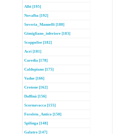
Albi [195]
Novalba [192]
Soveria_Mannelli [188]
Gimigliano_inferiore [183]
Scoppolise [182]
Acri [181]
Caredia [178]
Caldopiano [175]
Vadue [166]
Crotone [162]
Daffinà [156]
Scornavacca [155]
Feroleto_Antico [150]
Spilinga [148]
Galatro [147]