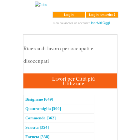
Login
Login smarrito?
Iscriviti Oggi
Non hai ancora un account?
Ricerca di lavoro per occupati e
disoccupati
Lavori per Città più
Utilizzate
Bisignano [649]
Quattromiglia [500]
Commenda [362]
Serrata [354]
Farneta [338]