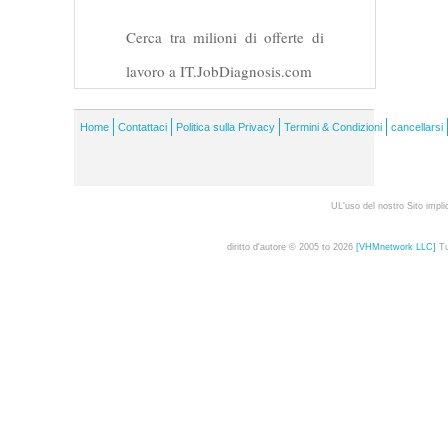
Cerca tra milioni di offerte di
lavoro a IT.JobDiagnosis.com
Home
Contattaci
Politica sulla Privacy
Termini & Condizioni
cancellarsi
UL'uso del nostro Sito impli
diritto d'autore © 2005 to 2026
[VHMnetwork LLC]
Tut