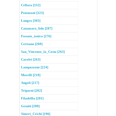
Cellara [332]
Potenzoni [323]
Lungro [303]
Catanzaro_lido [287]
Fossato_ionico [276]
Cerisano [269]
San_Vincenzo_la_Costa [263]
Carolei [263]
Lampazzone [224]
Morelli [218]
Angoli [217]
Triparni [202]
Filadelfia [201]
Gesuiti [200]
Simeri_Crichi [196]