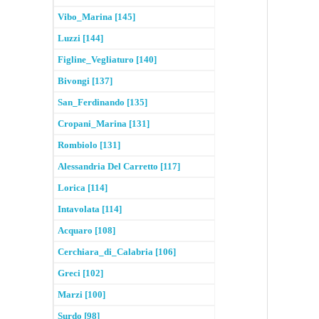
Vibo_Marina [145]
Luzzi [144]
Figline_Vegliaturo [140]
Bivongi [137]
San_Ferdinando [135]
Cropani_Marina [131]
Rombiolo [131]
Alessandria Del Carretto [117]
Lorica [114]
Intavolata [114]
Acquaro [108]
Cerchiara_di_Calabria [106]
Greci [102]
Marzi [100]
Surdo [98]