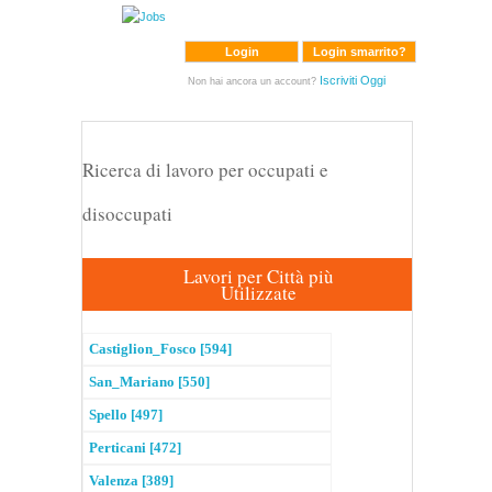
Login
Login smarrito?
Iscriviti Oggi
Non hai ancora un account?
Ricerca di lavoro per occupati e
disoccupati
Lavori per Città più
Utilizzate
Castiglion_Fosco [594]
San_Mariano [550]
Spello [497]
Perticani [472]
Valenza [389]