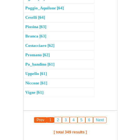
Poggio_Aquilone [64]
Ceselli [64]
Piosina [63]
Branca [63]
Costacciaro [62]
Promano [62]
Po_bandino [61]
Uppello [61]
Niccone [61]
Vigne [61]
Prev
1
2
3
4
5
6
Next
[ total 349 results ]