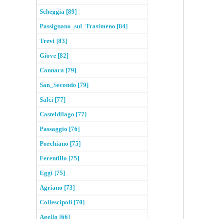
Scheggia [89]
Passignano_sul_Trasimeno [84]
Trevi [83]
Giove [82]
Cannara [79]
San_Secondo [79]
Salci [77]
Casteldilago [77]
Passaggio [76]
Porchiano [75]
Ferentillo [75]
Eggi [75]
Agriano [73]
Collescipoli [70]
Agello [66]