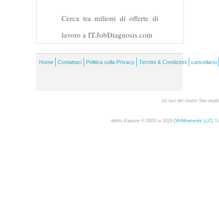
Cerca tra milioni di offerte di
lavoro a IT.JobDiagnosis.com
Home
Contattaci
Politica sulla Privacy
Termini & Condizioni
cancellarsi
UL'uso del nostro Sito impli
diritto d'autore © 2005 to 2026
[VHMnetwork LLC]
Tut