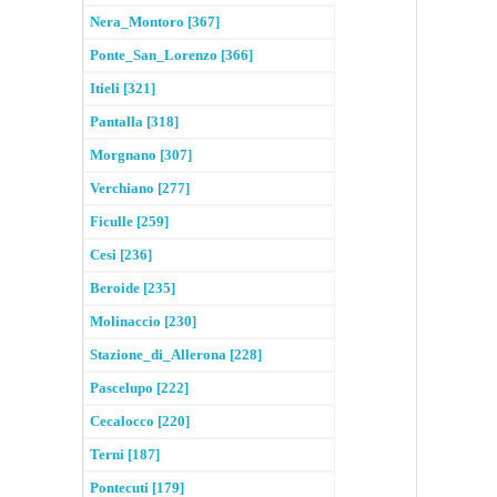
Nera_Montoro [367]
Ponte_San_Lorenzo [366]
Itieli [321]
Pantalla [318]
Morgnano [307]
Verchiano [277]
Ficulle [259]
Cesi [236]
Beroide [235]
Molinaccio [230]
Stazione_di_Allerona [228]
Pascelupo [222]
Cecalocco [220]
Terni [187]
Pontecuti [179]