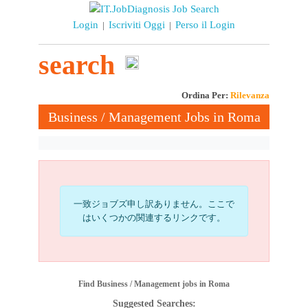
Login
Iscriviti Oggi
Perso il Login
|
|
search
Ordina Per:
Rilevanza
Business / Management Jobs in Roma
一致ジョブズ申し訳ありません。ここで
はいくつかの関連するリンクです。
Find Business / Management jobs in Roma
Suggested Searches: