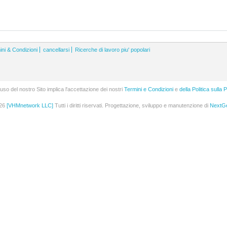
ini & Condizioni
cancellarsi
Ricerche di lavoro piu' popolari
uso del nostro Sito implica l'accettazione dei nostri
Termini e Condizioni
e
della Politica sulla 
026
[VHMnetwork LLC]
Tutti i diritti riservati. Progettazione, sviluppo e manutenzione di
NextGen