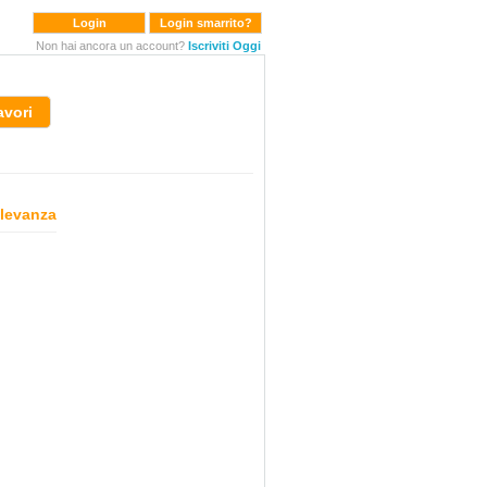
Login
Login smarrito?
Non hai ancora un account?
Iscriviti Oggi
avori
ilevanza