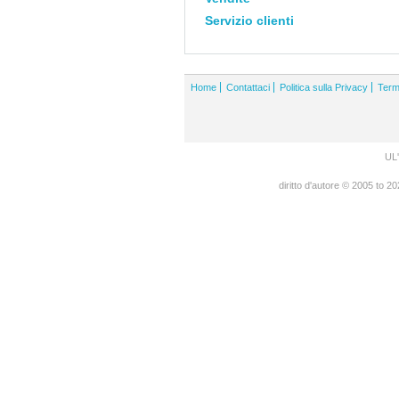
Servizio clienti
Home
Contattaci
Politica sulla Privacy
Term
UL'
diritto d'autore © 2005 to 2