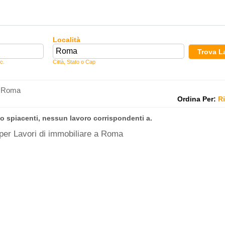
Località
Trova L
c.
Città, Stato o Cap
 a Roma
Ordina Per:
R
o spiacenti, nessun lavoro corrispondenti a.
 per Lavori di immobiliare a Roma