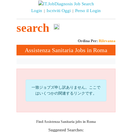
Login
Iscriviti Oggi
Perso il Login
|
|
search
Ordina Per:
Rilevanza
Assistenza Sanitaria Jobs in Roma
一致ジョブズ申し訳ありません。ここで
はいくつかの関連するリンクです。
Find Assistenza Sanitaria jobs in Roma
Suggested Searches: